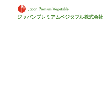
内
容
を
ジャパンプレミアムベジタブル株式会社
ス
キ
ッ
プ